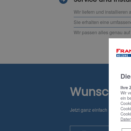
Wir liefern und installiere
Sie erhalten eine umfasse
Wir passen alles genau auf
Die
Wunschte
Ihre 
Wir v
ein b
Cooki
Cooki
Jetzt ganz einfach und bequ
Cooki
Daten