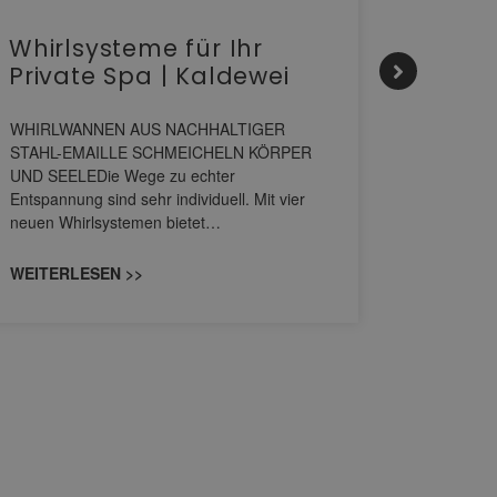
Whirlsysteme für Ihr
Gesta
Private Spa | Kaldewei
alltä
HANS
WHIRLWANNEN AUS NACHHALTIGER
STAHL-EMAILLE SCHMEICHELN KÖRPER
Stil für 
UND SEELEDie Wege zu echter
HANSAGENE
Entspannung sind sehr individuell. Mit vier
von Wascht
neuen Whirlsystemen bietet…
unterschi
konzipiert
WEITERLESEN >>
WEITERL