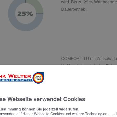
wird. Bis zu 25 % Wärmeener
Dauerbetrieb.
COMFORT TU mit Zeitschaltuh
für Haushalte mit festen Entn
Wärmeenergieeinsparung im V
se Webseite verwendet Cookies
Zustimmung können Sie jederzeit widerrufen.
erwenden auf dieser Webseite Cookies und weitere Technologien, um 