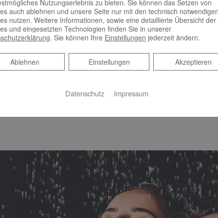
estmögliches Nutzungserlebnis zu bieten. Sie können das Setzen von
es auch ablehnen und unsere Seite nur mit den technisch notwendige
es nutzen. Weitere Informationen, sowie eine detaillierte Übersicht der
COMFORT TA mit AUTOADAPT-R
es und eingesetzten Technologien finden Sie in unserer
in denen der Entnahmeplan nic
schutzerklärung
. Sie können Ihre
Einstellungen
jederzeit ändern.
Ferienhäuser ist eine zusätzl
Ablehnen
Ablehnen
Einstellungen
Akzeptieren
geeignet. Bis zu 67 % wenig
Vergleich zum Dauerbetrieb.
Datenschutz
Impressum