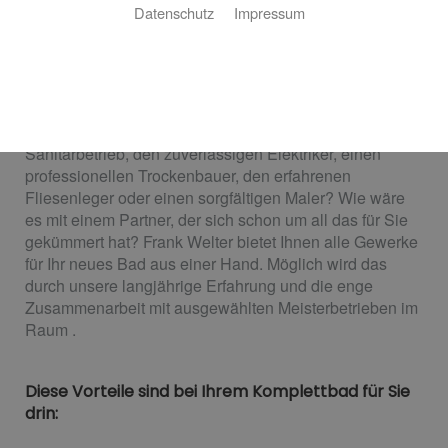
Welter
Datenschutz
Impressum
Wir sorgen dafür, dass alles passt
Suchen Sie noch nach den richtigen Handwerkern für
die Modernisierung Ihres Bads? Einen sehr guten
Sanitärbetrieb, den zuverlässigen Elektriker, einen
professionellen Trockenbauer, den erfahrenen
Fliesenleger oder einen sorgfältigen Maler? Wie wäre
es mit einem Partner, der sich schon um all das für Sie
gekümmert hat? Frank Welter bietet Ihnen alle Gewerke
für Ihr neues Bad aus einer Hand. Möglich wird das
durch unsere langjährige Erfahrung und die enge
Zusammenarbeit mit ausgewählten Meisterbetrieben im
Raum .
Diese Vorteile sind bei Ihrem Komplettbad für Sie
drin: